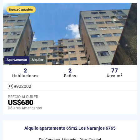
Nueva Captación
Apartamento
Alquiler
2
2
77
2
Habitaciones
Baños
Área m
9922002
PRECIO ALQUILER
US$680
Dólares Americanos
Alquilo apartamento 65m2 Los Naranjos 6765
En: Caracas, Miranda - Dtto. Capital