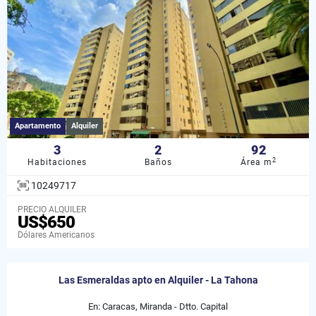
Apartamento
Alquiler
3
2
92
2
Habitaciones
Baños
Área m
10249717
PRECIO ALQUILER
US$650
Dólares Americanos
Las Esmeraldas apto en Alquiler - La Tahona
En: Caracas, Miranda - Dtto. Capital