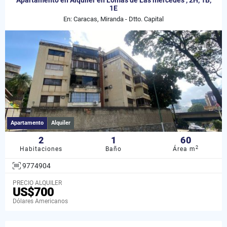
Apartamento en Alquiler en Lomas de Las mercedes , 2H, 1B,
1E
En: Caracas, Miranda - Dtto. Capital
Apartamento
Alquiler
2
1
60
2
Habitaciones
Baño
Área m
9774904
PRECIO ALQUILER
US$700
Dólares Americanos