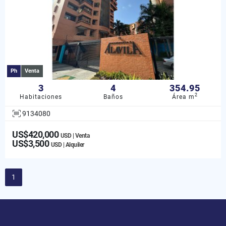
Ph
Venta
3
4
354.95
2
Habitaciones
Baños
Área m
9134080
US$420,000
USD | Venta
US$3,500
USD | Alquiler
1