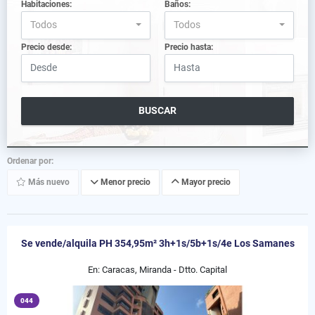
Habitaciones:
Baños:
Todos
Todos
Precio desde:
Precio hasta:
BUSCAR
Ordenar por:
Más nuevo
Menor precio
Mayor precio
Se vende/alquila PH 354,95m² 3h+1s/5b+1s/4e Los Samanes
En: Caracas, Miranda - Dtto. Capital
044