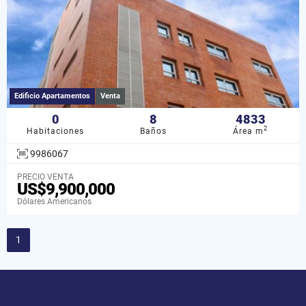
Edificio Apartamentos
Venta
0
8
4833
2
Habitaciones
Baños
Área m
9986067
PRECIO VENTA
US$9,900,000
Dólares Americanos
1