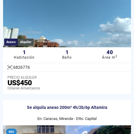
Anexo
Alquiler
1
1
40
2
Habitación
Baño
Área m
6826776
PRECIO ALQUILER
US$450
Dólares Americanos
Se alquila anexo 200m² 4h/2b/6p Altamira
En: Caracas, Miranda - Dtto. Capital
002