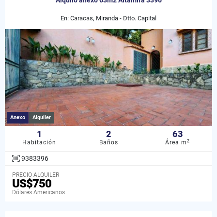
Alquilo anexo 63m2 Altamira 3396
En: Caracas, Miranda - Dtto. Capital
Anexo
Alquiler
1
2
63
2
Habitación
Baños
Área m
9383396
PRECIO ALQUILER
US$750
Dólares Americanos