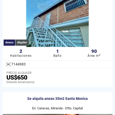
Anexo
Alquiler
2
1
90
2
Habitaciones
Baño
Área m
7144983
PRECIO ALQUILER
US$650
Dólares Americanos
Se alquila anexo 35m2 Santa Monica
En: Caracas, Miranda - Dtto. Capital