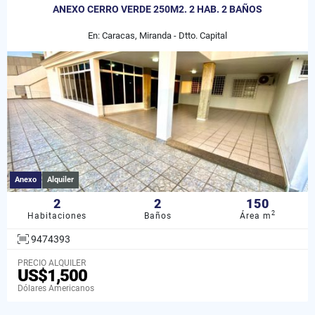
ANEXO CERRO VERDE 250M2. 2 HAB. 2 BAÑOS
En: Caracas, Miranda - Dtto. Capital
Anexo
Alquiler
2
2
150
2
Habitaciones
Baños
Área m
9474393
PRECIO ALQUILER
US$1,500
Dólares Americanos