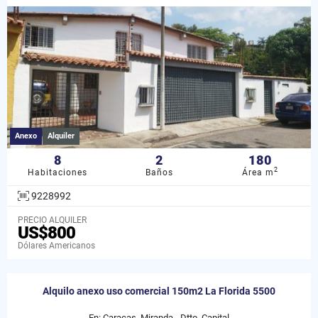
Anexo
Alquiler
8
2
180
2
Habitaciones
Baños
Área m
9228992
PRECIO ALQUILER
US$800
Dólares Americanos
Alquilo anexo uso comercial 150m2 La Florida 5500
En: Caracas, Miranda - Dtto. Capital