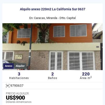
Alquilo anexo 220m2 La California Sur 0637
En: Caracas, Miranda - Dtto. Capital
Anexo
Alquiler
3
2
220
2
Habitaciones
Baños
Área m
9790637
PRECIO ALQUILER
US$900
Dólares Americanos