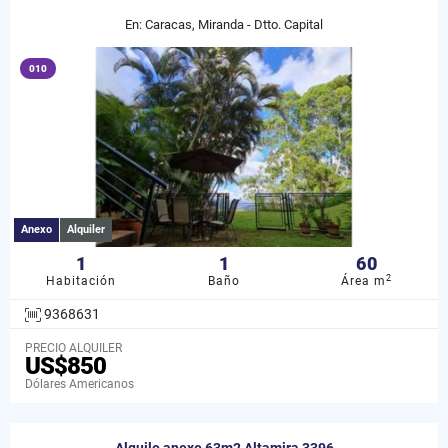
En: Caracas, Miranda - Dtto. Capital
010
Anexo
Alquiler
1
1
60
2
Habitación
Baño
Área m
9368631
PRECIO ALQUILER
US$850
Dólares Americanos