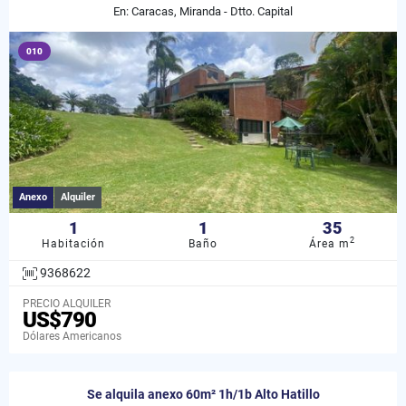
En: Caracas, Miranda - Dtto. Capital
010
Anexo
Alquiler
1
1
35
2
Habitación
Baño
Área m
9368622
PRECIO ALQUILER
US$790
Dólares Americanos
Se alquila anexo 60m² 1h/1b Alto Hatillo