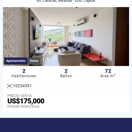
En: Caracas, Miranda - Dtto. Capital
Apartamento
Venta
2
2
72
2
Habitaciones
Baños
Área m
10254391
PRECIO VENTA
US$175,000
Dólares Americanos