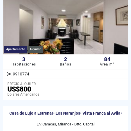
Apartamento
Alquiler
3
2
84
2
Habitaciones
Baños
Área m
9910774
PRECIO ALQUILER
US$800
Dólares Americanos
Casa de Lujo a Estrenar• Los Naranjos• Vista Franca al Avila•
En: Caracas, Miranda - Dtto. Capital