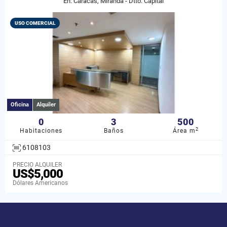
En: Caracas, Miranda - Dtto. Capital
USO COMERCIAL
Oficina
Alquiler
0
3
500
2
Habitaciones
Baños
Área m
6108103
PRECIO ALQUILER
US$5,000
Dólares Americanos