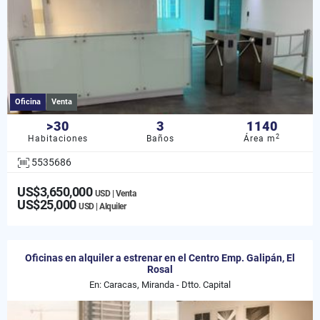
Oficina
Venta
>30
3
1140
2
Habitaciones
Baños
Área m
5535686
US$3,650,000
USD | Venta
US$25,000
USD | Alquiler
Oficinas en alquiler a estrenar en el Centro Emp. Galipán, El
Rosal
En: Caracas, Miranda - Dtto. Capital