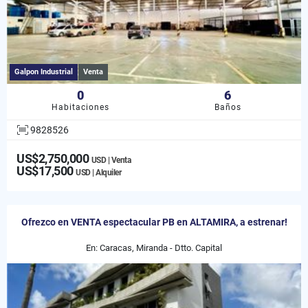
Galpon Industrial
Venta
0
6
Habitaciones
Baños
9828526
US$2,750,000
USD | Venta
US$17,500
USD | Alquiler
Ofrezco en VENTA espectacular PB en ALTAMIRA, a estrenar!
En: Caracas, Miranda - Dtto. Capital