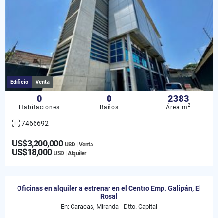
Edificio
Venta
0
0
2383
2
Habitaciones
Baños
Área m
7466692
US$3,200,000
USD | Venta
US$18,000
USD | Alquiler
Oficinas en alquiler a estrenar en el Centro Emp. Galipán, El
Rosal
En: Caracas, Miranda - Dtto. Capital