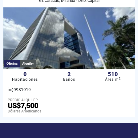
En: Caracas, Miranda - Dtto. Capital
Oficina
Alquiler
0
2
510
2
Habitaciones
Baños
Área m
9981919
PRECIO ALQUILER
US$7,500
Dólares Americanos