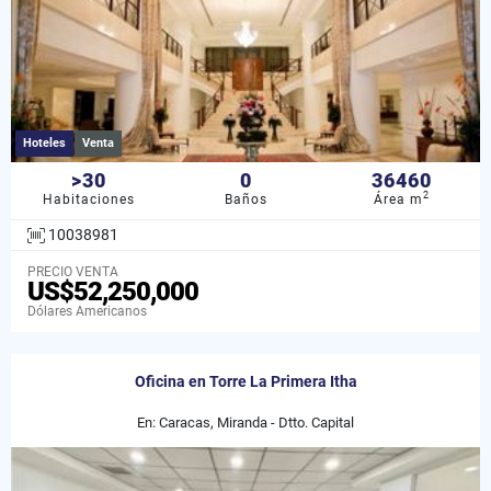
Hoteles
Venta
>30
0
36460
2
Habitaciones
Baños
Área m
10038981
PRECIO VENTA
US$52,250,000
Dólares Americanos
Oficina en Torre La Primera Itha
En: Caracas, Miranda - Dtto. Capital