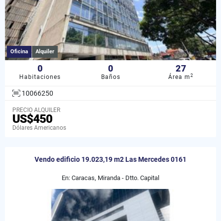
Oficina
Alquiler
0
0
27
2
Habitaciones
Baños
Área m
10066250
PRECIO ALQUILER
US$450
Dólares Americanos
Vendo edificio 19.023,19 m2 Las Mercedes 0161
En: Caracas, Miranda - Dtto. Capital