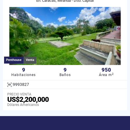
En: Caracas, Miranda - Dtto. Capital
Penthouse
Venta
9
9
950
2
Habitaciones
Baños
Área m
9993827
PRECIO VENTA
US$2,200,000
Dólares Americanos