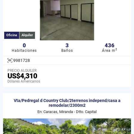
Oficina
Alquiler
0
3
436
2
Habitaciones
Baños
Área m
9981728
PRECIO ALQUILER
US$4,310
Dólares Americanos
Vta/Pedregal d Country Club/2terrenos independ/casa a
remodelar/2300m2
En: Caracas, Miranda - Dtto. Capital