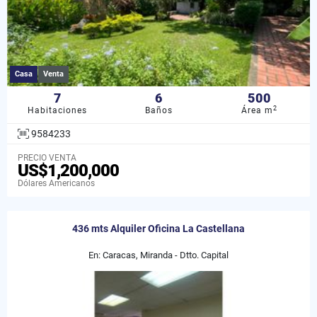
Casa
Venta
7
6
500
2
Habitaciones
Baños
Área m
9584233
PRECIO VENTA
US$1,200,000
Dólares Americanos
436 mts Alquiler Oficina La Castellana
En: Caracas, Miranda - Dtto. Capital