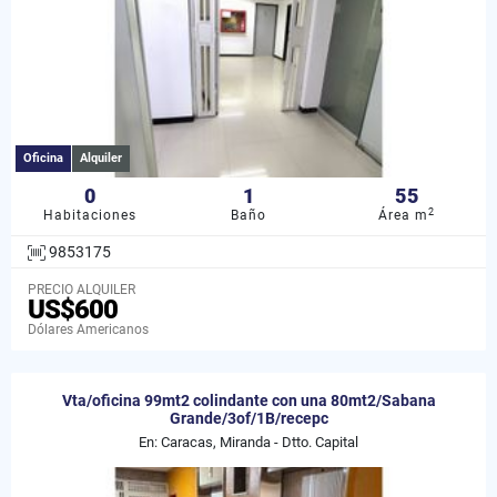
Oficina
Alquiler
0
1
55
2
Habitaciones
Baño
Área m
9853175
PRECIO ALQUILER
US$600
Dólares Americanos
Vta/oficina 99mt2 colindante con una 80mt2/Sabana
Grande/3of/1B/recepc
En: Caracas, Miranda - Dtto. Capital