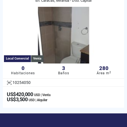
En: Caracas, Miranda - Dtto. Capital
Local Comercial
Venta
0
3
280
2
Habitaciones
Baños
Área m
10254050
US$420,000
USD | Venta
US$3,500
USD | Alquiler