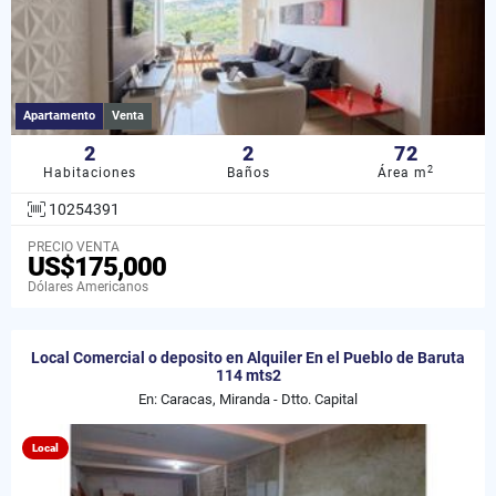
Apartamento
Venta
2
2
72
2
Habitaciones
Baños
Área m
10254391
PRECIO VENTA
US$175,000
Dólares Americanos
Local Comercial o deposito en Alquiler En el Pueblo de Baruta
114 mts2
En: Caracas, Miranda - Dtto. Capital
Local