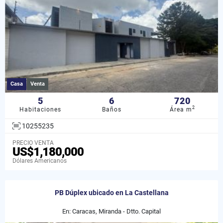
Casa
Venta
5
6
720
2
Habitaciones
Baños
Área m
10255235
PRECIO VENTA
US$1,180,000
Dólares Americanos
PB Dúplex ubicado en La Castellana
En: Caracas, Miranda - Dtto. Capital